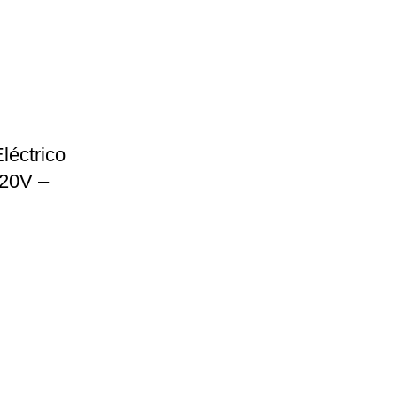
léctrico
220V –