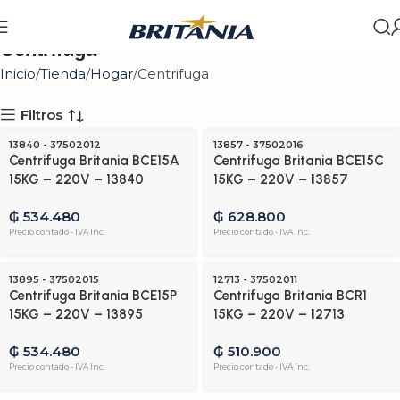
Centrifuga
Inicio
Tienda
Hogar
Centrifuga
Filtros
13840 - 37502012
13857 - 37502016
Centrifuga Britania BCE15A
Centrifuga Britania BCE15C
15KG – 220V – 13840
15KG – 220V – 13857
₲
534.480
₲
628.800
Precio contado - IVA Inc.
Precio contado - IVA Inc.
13895 - 37502015
12713 - 37502011
Centrifuga Britania BCE15P
Centrifuga Britania BCR1
15KG – 220V – 13895
15KG – 220V – 12713
AGOTADO
AGOTADO
₲
534.480
₲
510.900
Precio contado - IVA Inc.
Precio contado - IVA Inc.