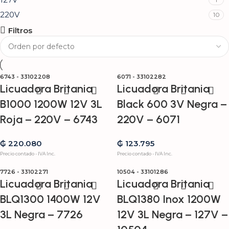
220V
10
Filtros
6743 - 33102208
6071 - 33102282
Licuadora Britania
Licuadora Britania
B1000 1200W 12V 3L
Black 600 3V Negra –
Roja – 220V – 6743
220V – 6071
₲
220.080
₲
123.795
Precio contado - IVA Inc.
Precio contado - IVA Inc.
7726 - 33102271
10504 - 33101286
Licuadora Britania
Licuadora Britania
BLQ1300 1400W 12V
BLQ1380 Inox 1200W
3L Negra – 7726
12V 3L Negra – 127V –