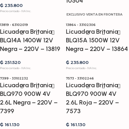
10504
₲
235.800
Precio contado - IVA Inc.
EXCLUSIVO VENTA EN FRONTERA
13819 - 63102019
13864 - 33102306
Licuadora Britania
Licuadora Britania
BLQ14A 1400W 12V
BLQ15A 1500W 12V
Negra – 220V – 13819
Negra – 220V – 13864
₲
251.520
₲
235.800
Precio contado - IVA Inc.
Precio contado - IVA Inc.
7399 - 33102232
7573 - 33102246
Licuadora Britania
Licuadora Britania
BLQ970 900W 4V
BLQ970 900W 4V
2.6L Negra – 220V –
2.6L Roja – 220V –
7399
7573
₲
161.130
₲
161.130