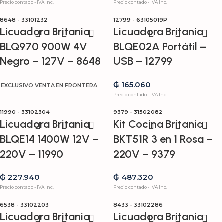
Precio contado - IVA Inc.
Precio contado - IVA Inc.
8648 - 33101232
12799 - 63105019P
Licuadora Britania
Licuadora Britania
BLQ970 900W 4V
BLQE02A Portátil –
Negro – 127V – 8648
USB – 12799
₲
165.060
EXCLUSIVO VENTA EN FRONTERA
Precio contado - IVA Inc.
11990 - 33102304
9379 - 31502082
Licuadora Britania
Kit Cocina Britania
BLQE14 1400W 12V –
BKT51R 3 en 1 Rosa –
220V – 11990
220V – 9379
₲
227.940
₲
487.320
Precio contado - IVA Inc.
Precio contado - IVA Inc.
6538 - 33102203
8433 - 33102286
Licuadora Britania
Licuadora Britania