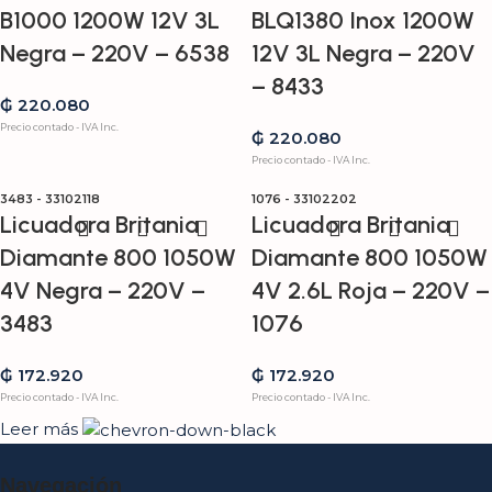
B1000 1200W 12V 3L
BLQ1380 Inox 1200W
Negra – 220V – 6538
12V 3L Negra – 220V
– 8433
₲
220.080
Precio contado - IVA Inc.
₲
220.080
Precio contado - IVA Inc.
3483 - 33102118
1076 - 33102202
Licuadora Britania
Licuadora Britania
Diamante 800 1050W
Diamante 800 1050W
4V Negra – 220V –
4V 2.6L Roja – 220V –
3483
1076
₲
172.920
₲
172.920
Precio contado - IVA Inc.
Precio contado - IVA Inc.
Leer más
Navegación