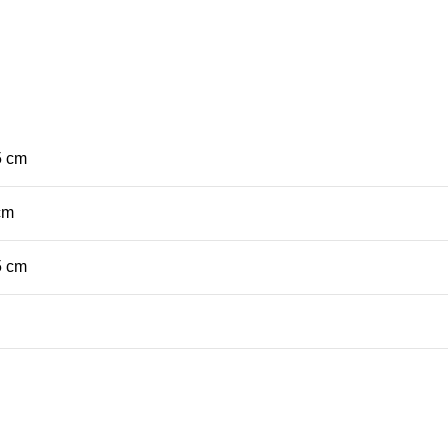
5 cm
cm
5 cm
g