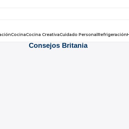
ación
Cocina
Cocina Creativa
Cuidado Personal
Refrigeración
Consejos Britania