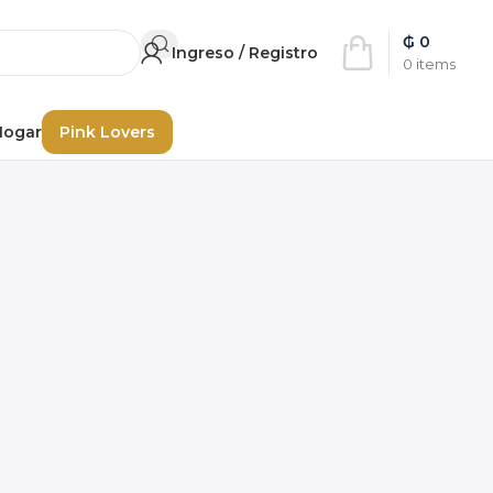
₲
0
Ingreso / Registro
0
items
Hogar
Pink Lovers