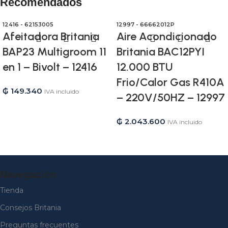
Recomendados
12416 - 62153005
12997 - 66662012P
Afeitadora Britania
Aire Acondicionado
BAP23 Multigroom 11
Britania BAC12PYI
en 1 – Bivolt – 12416
12.000 BTU
Frio/Calor Gas R410A
₲
149.340
IVA incluido
– 220V/50HZ – 12997
₲
2.043.600
IVA incluido
Navegación
Tienda
Consejos Britania
Preguntas frecuentes