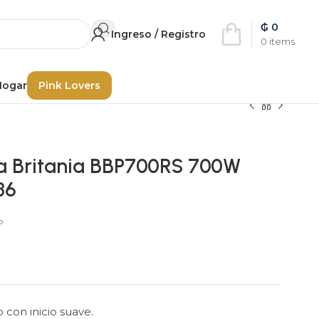
₲
0
Ingreso / Registro
0
items
Hogar
Pink Lovers
ia Britania BBP700RS 700W
36
o
 con inicio suave.