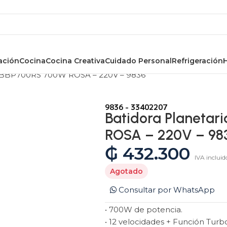
ación
Cocina
Cocina Creativa
Cuidado Personal
Refrigeración
ia BBP700RS 700W ROSA – 220V – 9836
9836 - 33402207
Batidora Planetar
ROSA – 220V – 98
₲
432.300
IVA incluid
Agotado
Consultar por WhatsApp
• 700W de potencia.
• 12 velocidades + Función Turbo