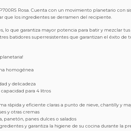
BBP700RS Rosa. Cuenta con un movimiento planetario con sis
r que los ingredientes se derramen del recipiente.
 lo que garantiza mayor potencia para batir y mezclar tus 
res batidores superresistentes que garantizan el éxito de tu
planetaria!
forma homogénea
idad y delicadeza
capacidad para 4 litros
rma rápida y eficiente claras a punto de nieve, chantilly y 
sses y otras cremas
a, panetón, panes dulces o salados
 ingredientes y garantiza la higiene de su cocina durante la 