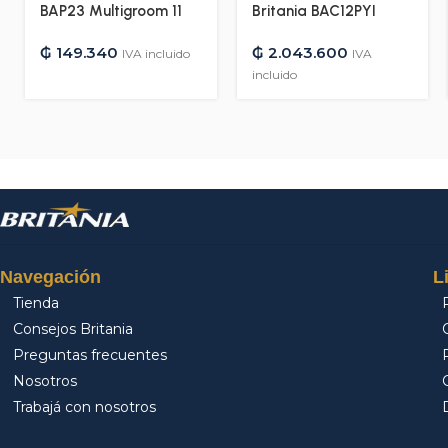
BAP23 Multigroom 11
Britania BAC12PYI
en 1 – Bivolt – 12416
12.000 BTU Frio/Calor
₲
149.340
₲
2.043.600
Gas R410A –
IVA incluido
IVA
220V/50HZ – 12997
incluido
Navegación
L
Tienda
Consejos Britania
Preguntas frecuentes
Nosotros
Trabajá con nosotros