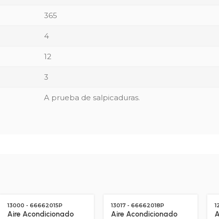
365
4
12
3
A prueba de salpicaduras.
13000 - 66662015P
13017 - 66662018P
1
Aire Acondicionado
Aire Acondicionado
A