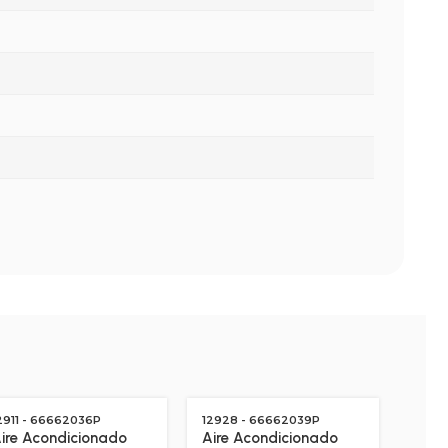
2911 - 66662036P
12928 - 66662039P
1293
ire Acondicionado
Aire Acondicionado
Aire