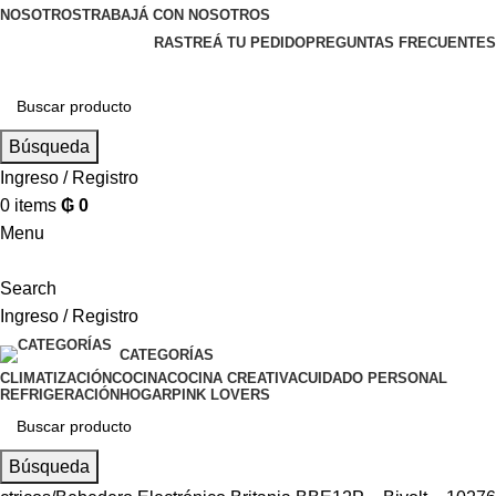
NOSOTROS
TRABAJÁ CON NOSOTROS
RASTREÁ TU PEDIDO
PREGUNTAS FRECUENTES
Búsqueda
Ingreso / Registro
0
items
₲
0
Menu
Search
Ingreso / Registro
CATEGORÍAS
CLIMATIZACIÓN
COCINA
COCINA CREATIVA
CUIDADO PERSONAL
REFRIGERACIÓN
HOGAR
PINK LOVERS
Búsqueda