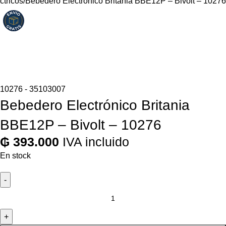
ctricos
Bebedero Electrónico Britania BBE12P – Bivolt – 10276
10276 - 35103007
Bebedero Electrónico Britania
BBE12P – Bivolt – 10276
₲
393.000
IVA incluido
En stock