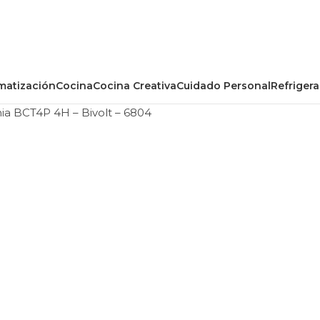
matización
Cocina
Cocina Creativa
Cuidado Personal
Refriger
nia BCT4P 4H – Bivolt – 6804