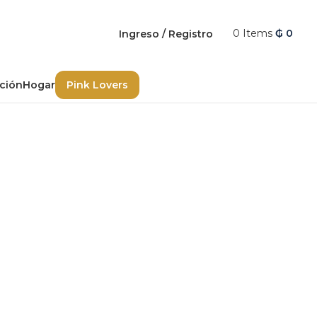
0
Items
₲
0
Ingreso / Registro
ación
Hogar
Pink Lovers