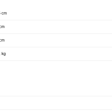
5 cm
 cm
 cm
1 kg