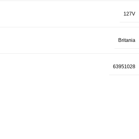
127V
Britania
63951028