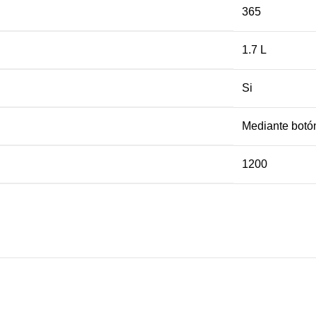
365
1.7 L
Si
Mediante botó
1200