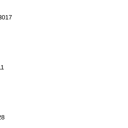
3017
11
28