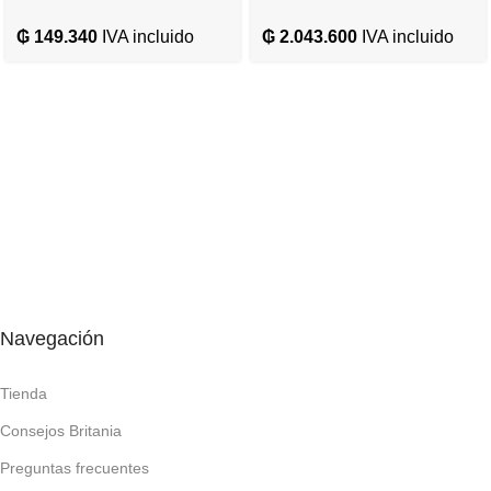
– 12416
BTU Frio/Calor Gas R410A
₲
149.340
IVA incluido
₲
2.043.600
IVA incluido
– 220V/50HZ – 12997
Navegación
Tienda
Consejos Britania
Preguntas frecuentes