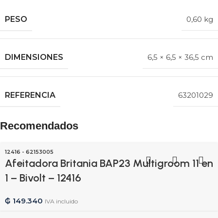
PESO
0,60 kg
DIMENSIONES
6,5 × 6,5 × 36,5 cm
REFERENCIA
63201029
Recomendados
12416 - 62153005
Afeitadora Britania BAP23 Multigroom 11 en
1 – Bivolt – 12416
₲
149.340
IVA incluido