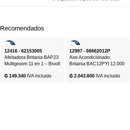
Recomendados
12416 - 62153005
12997 - 66662012P
Afeitadora Britania BAP23
Aire Acondicionado
Multigroom 11 en 1 – Bivolt
Britania BAC12PYI 12.000
– 12416
BTU Frio/Calor Gas R410A
₲
149.340
IVA incluido
₲
2.043.600
IVA incluido
– 220V/50HZ – 12997