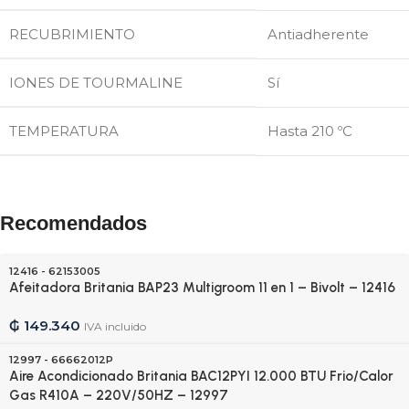
RECUBRIMIENTO
Antiadherente
IONES DE TOURMALINE
Sí
TEMPERATURA
Hasta 210 ºC
Recomendados
12416 - 62153005
Afeitadora Britania BAP23 Multigroom 11 en 1 – Bivolt – 12416
₲
149.340
IVA incluido
12997 - 66662012P
Aire Acondicionado Britania BAC12PYI 12.000 BTU Frio/Calor
Gas R410A – 220V/50HZ – 12997