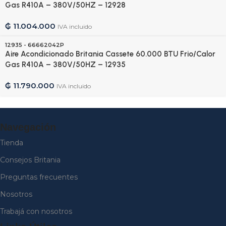
Gas R410A – 380V/50HZ – 12928
₲
11.004.000
IVA incluido
12935 - 66662042P
Aire Acondicionado Britania Cassete 60.000 BTU Frio/Calor
Gas R410A – 380V/50HZ – 12935
₲
11.790.000
IVA incluido
Navegación
Tienda
Consejos Britania
Preguntas frecuentes
Nosotros
Trabajá con nosotros