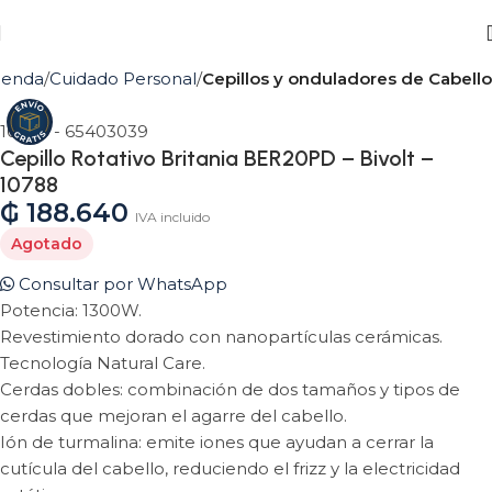
ienda
Cuidado Personal
Cepillos y onduladores de Cabello
10788 - 65403039
Cepillo Rotativo Britania BER20PD – Bivolt –
AGOTADO
10788
₲
188.640
IVA incluido
Agotado
Consultar por WhatsApp
Potencia: 1300W.
Revestimiento dorado con nanopartículas cerámicas.
Tecnología Natural Care.
Cerdas dobles: combinación de dos tamaños y tipos de
cerdas que mejoran el agarre del cabello.
Ión de turmalina: emite iones que ayudan a cerrar la
cutícula del cabello, reduciendo el frizz y la electricidad