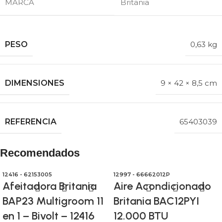
MARCA
Britania
PESO
0,63 kg
DIMENSIONES
9 × 42 × 8,5 cm
REFERENCIA
65403039
Recomendados
12416 - 62153005
12997 - 66662012P
Afeitadora Britania
Aire Acondicionado
BAP23 Multigroom 11
Britania BAC12PYI
en 1 – Bivolt – 12416
12.000 BTU