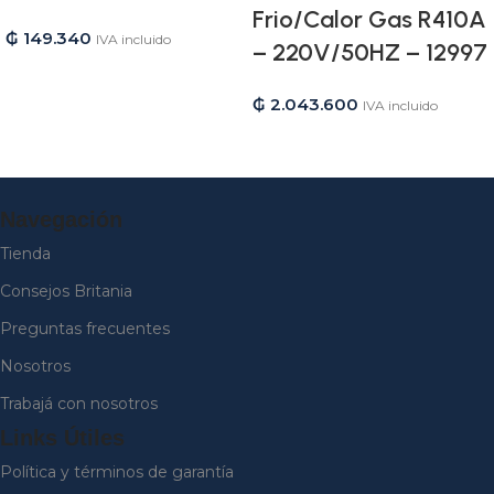
Frio/Calor Gas R410A
₲
149.340
IVA incluido
– 220V/50HZ – 12997
₲
2.043.600
IVA incluido
Navegación
Tienda
Consejos Britania
Preguntas frecuentes
Nosotros
Trabajá con nosotros
Links Útiles
Política y términos de garantía