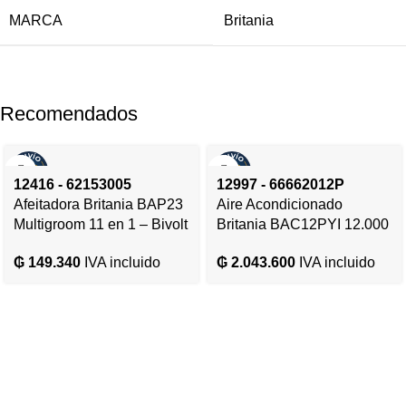
MARCA
Britania
Recomendados
12416 - 62153005
12997 - 66662012P
Afeitadora Britania BAP23
Aire Acondicionado
Multigroom 11 en 1 – Bivolt
Britania BAC12PYI 12.000
– 12416
BTU Frio/Calor Gas R410A
₲
149.340
IVA incluido
₲
2.043.600
IVA incluido
– 220V/50HZ – 12997