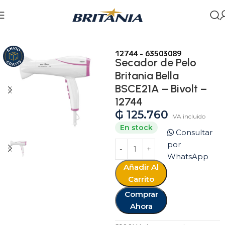
Inicio
Tienda
Cuidado Personal
Secadores de Cabello
12744 - 63503089
Secador de Pelo
Britania Bella
BSCE21A – Bivolt –
12744
₲
125.760
IVA incluido
En stock
Consultar
por
WhatsApp
Añadir Al
Carrito
Comprar
Ahora