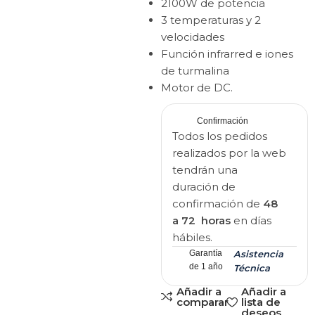
2100W de potencia
3 temperaturas y 2
velocidades
Función infrarred e iones
de turmalina
Motor de DC.
Confirmación
Todos los pedidos
realizados por la web
tendrán una
duración de
confirmación de
48
a 72 horas
en días
hábiles.
Garantía
Asistencia
de 1 año
Técnica
Añadir a
Añadir a
comparar
lista de
deseos