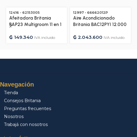
12416 - 62153005
12997 - 66662012P
Afeitadora Britania
Aire Acondicionado
BAP23 Multigroom 11 en 1
Britania BAC12PYI 12.000
– Bivolt – 12416
BTU Frio/Calor Gas
₲
149.340
₲
2.043.600
R410A – 220V/50HZ –
IVA incluido
IVA incluido
12997
Navegación
Tienda
Consejos Britania
Preguntas frecuentes
Nosotros
Trabajá con nosotros