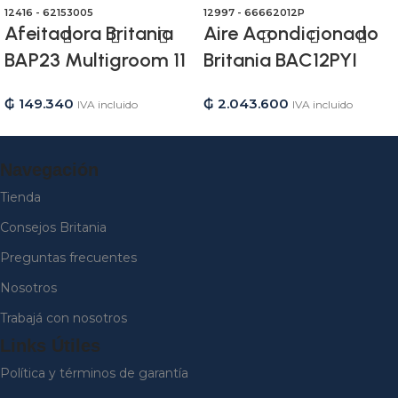
12416 - 62153005
12997 - 66662012P
Afeitadora Britania
Aire Acondicionado
BAP23 Multigroom 11
Britania BAC12PYI
en 1 – Bivolt – 12416
12.000 BTU
₲
149.340
₲
2.043.600
IVA incluido
IVA incluido
Frio/Calor Gas R410A
– 220V/50HZ – 12997
Navegación
Tienda
Consejos Britania
Preguntas frecuentes
Nosotros
Trabajá con nosotros
Links Útiles
Política y términos de garantía