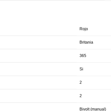
Rojo
Britania
365
Si
2
2
Bivolt (manual)