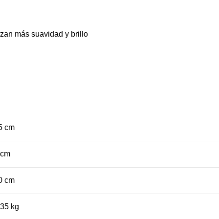
izan más suavidad y brillo
5 cm
 cm
0 cm
,35 kg