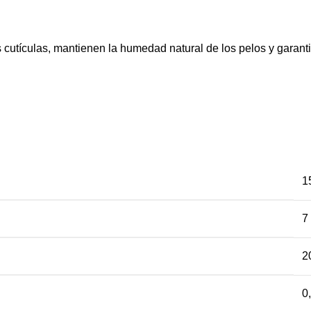
as cutículas, mantienen la humedad natural de los pelos y garant
1
7
2
0