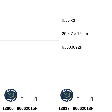
0,35 kg
20 × 7 × 15 cm
63503092P
13000 - 66662015P
13017 - 66662018P