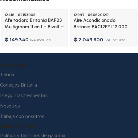
12416 - 62153005
12997 - 66662012P
Afeitadora Britania BAP23
Aire Acondicionado
Multigroom 11 en 1 – Bivolt –
Britania BAC12PYI 12.000
12416
BTU Frio/Calor Gas R410A
₲
149.340
₲
2.043.600
– 220V/50HZ – 12997
IVA incluido
IVA incluido
Navegación
Tienda
Consejos Britania
Preguntas frecuentes
Nosotros
Trabajá con nosotros
Links Útiles
Política y términos de garantía