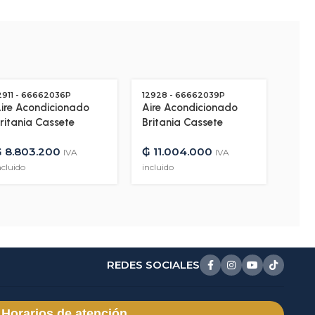
2911 - 66662036P
12928 - 66662039P
1293
ire Acondicionado
Aire Acondicionado
Aire
ritania Cassete
Britania Cassete
Brit
6.000 BTU Frio/Calor
48.000 BTU Frio/Calor
60.0
₲
8.803.200
₲
11.004.000
₲
11
as R410A –
Gas R410A –
Gas 
IVA
IVA
80V/50HZ – 12911
380V/50HZ – 12928
380V
ncluido
incluido
inclui
REDES SOCIALES
Horarios de atención