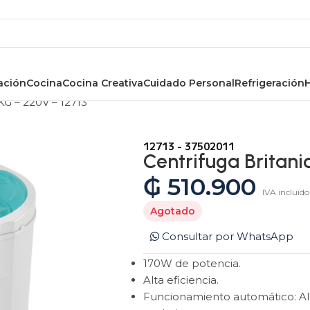
ación
Cocina
Cocina Creativa
Cuidado Personal
Refrigeración
KG – 220V – 12713
12713 - 37502011
Centrifuga Britani
₲
510.900
IVA incluido
Agotado
Consultar por WhatsApp
170W de potencia.
Alta eficiencia.
Funcionamiento automático: Al ce