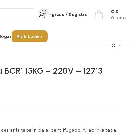
₲
0
Ingreso / Registro
0
items
Hogar
Pink Lovers
a BCR1 15KG – 220V – 12713
rrar la tapa inicia el centrifugado. Al abrir la tapa