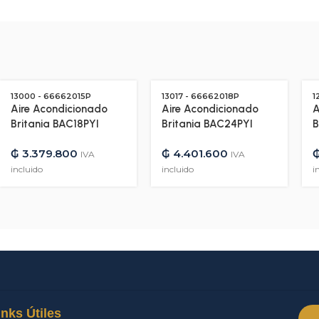
13000 - 66662015P
13017 - 66662018P
1
Aire Acondicionado
Aire Acondicionado
A
Britania BAC18PYI
Britania BAC24PYI
B
18.000 BTU Frio/Calor
24.000 BTU Frio/Calor
3
₲
3.379.800
₲
4.401.600
Gas R410A –
Gas R410A –
G
IVA
IVA
220V/50HZ – 13000
220V/50HZ – 13017
3
incluido
incluido
i
inks Útiles