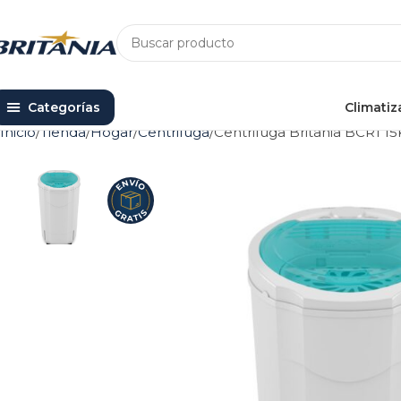
Categorías
Climatiz
Inicio
Tienda
Hogar
Centrifuga
Centrifuga Britania BCR1 15
AGOTADO