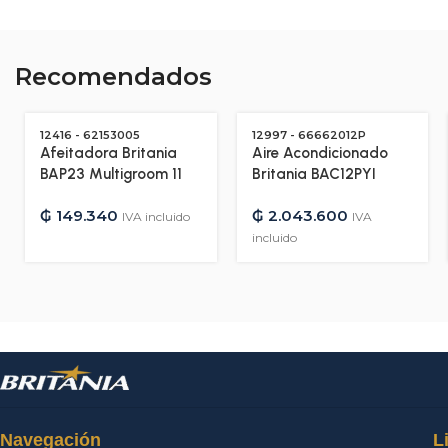
Recomendados
12416 - 62153005
12997 - 66662012P
Afeitadora Britania
Aire Acondicionado
BAP23 Multigroom 11
Britania BAC12PYI
en 1 – Bivolt – 12416
12.000 BTU Frio/Calor
₲
149.340
₲
2.043.600
Gas R410A –
IVA incluido
IVA
220V/50HZ – 12997
incluido
Navegación
L