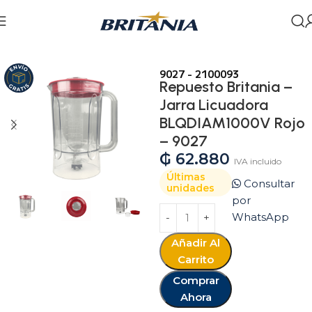
Inicio
Tienda
Marca
Britania
9027 - 2100093
Repuesto Britania –
Jarra Licuadora
BLQDIAM1000V Rojo
– 9027
₲
62.880
IVA incluido
Últimas
Consultar
unidades
por
WhatsApp
Añadir Al
Carrito
Comprar
Ahora