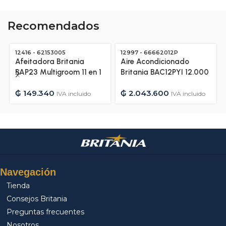
Recomendados
12416 - 62153005
12997 - 66662012P
Afeitadora Britania
Aire Acondicionado
BAP23 Multigroom 11 en 1
Britania BAC12PYI 12.000
– Bivolt – 12416
BTU Frio/Calor Gas
₲
149.340
₲
2.043.600
R410A – 220V/50HZ –
IVA incluido
IVA incluido
12997
Navegación
Tienda
Consejos Britania
Preguntas frecuentes
Nosotros