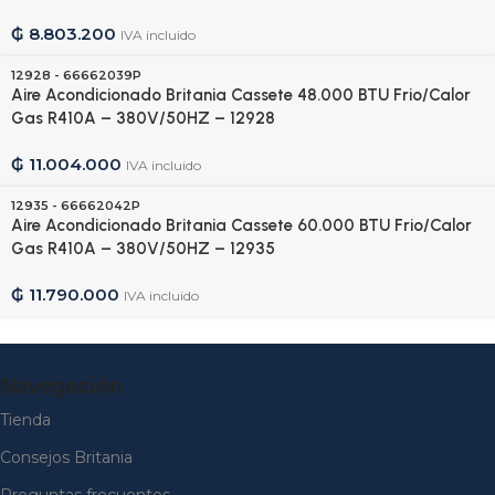
₲
8.803.200
IVA incluido
12928 - 66662039P
Aire Acondicionado Britania Cassete 48.000 BTU Frio/Calor
Gas R410A – 380V/50HZ – 12928
₲
11.004.000
IVA incluido
12935 - 66662042P
Aire Acondicionado Britania Cassete 60.000 BTU Frio/Calor
Gas R410A – 380V/50HZ – 12935
₲
11.790.000
IVA incluido
Navegación
Tienda
Consejos Britania
Preguntas frecuentes