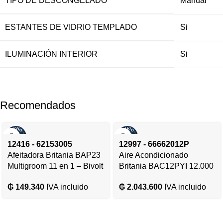
TIPO DE DESCONGELADO
Manual
ESTANTES DE VIDRIO TEMPLADO
Si
ILUMINACIÓN INTERIOR
Si
Recomendados
12416 - 62153005
12997 - 66662012P
Afeitadora Britania BAP23
Aire Acondicionado
Multigroom 11 en 1 – Bivolt
Britania BAC12PYI 12.000
– 12416
BTU Frio/Calor Gas R410A
₲
149.340
IVA incluido
₲
2.043.600
IVA incluido
– 220V/50HZ – 12997