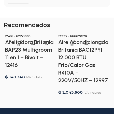
Recomendados
12416 - 62153005
12997 - 66662012P
1
Afeitadora Britania
Aire Acondicionado
BAP23 Multigroom
Britania BAC12PYI
11 en 1 – Bivolt –
12.000 BTU
12416
Frio/Calor Gas
R410A –
₲
149.340
IVA incluido
220V/50HZ – 12997
₲
2.043.600
IVA incluido