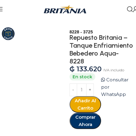
Inicio
Tienda
Repuestos
Cocina
8228 - 3725
Repuesto Britania –
Tanque Enfriamiento
Bebedero Aqua-
8228
₲
133.620
IVA incluido
En stock
Consultar
por
WhatsApp
Añadir Al
Carrito
Comprar
Ahora