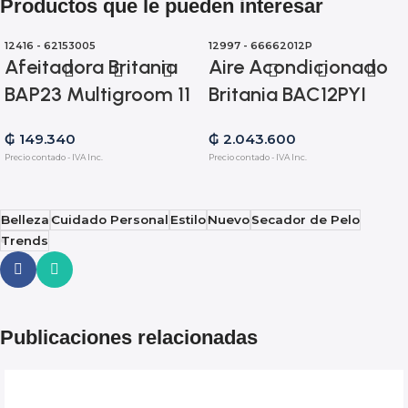
Productos que le pueden interesar
12416 - 62153005
12997 - 66662012P
Afeitadora Britania
Aire Acondicionado
BAP23 Multigroom 11
Britania BAC12PYI
en 1 – Bivolt – 12416
12.000 BTU
₲
149.340
₲
2.043.600
Frio/Calor Gas R410A
Precio contado - IVA Inc.
Precio contado - IVA Inc.
– 220V/50HZ – 12997
Belleza
Cuidado Personal
Estilo
Nuevo
Secador de Pelo
Trends
Publicaciones relacionadas