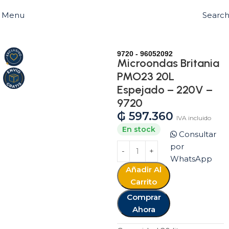
Menu
Searc
Inicio
Tienda
Cocina
Microondas
9720 - 96052092
Microondas Britania
PMO23 20L
Espejado – 220V –
9720
₲
597.360
IVA incluido
En stock
Consultar
por
WhatsApp
Añadir Al
Carrito
Comprar
Ahora