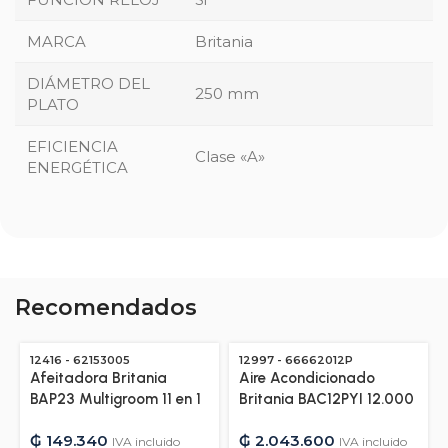
MARCA
Britania
DIÁMETRO DEL
250 mm
PLATO
EFICIENCIA
Clase «A»
ENERGÉTICA
Recomendados
12416 - 62153005
12997 - 66662012P
Afeitadora Britania
Aire Acondicionado
BAP23 Multigroom 11 en 1
Britania BAC12PYI 12.000
– Bivolt – 12416
BTU Frio/Calor Gas
₲
149.340
₲
2.043.600
R410A – 220V/50HZ –
IVA incluido
IVA incluido