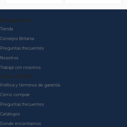
12997
Navegación
Tienda
Consejos Britania
Preguntas frecuentes
Nosotros
Trabajá con nosotros
Links Útiles
Política y términos de garantía
Cómo comprar
Preguntas frecuentes
Catálogos
Donde encontrarnos