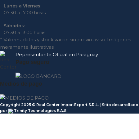
Lunes a Viernes:
07:30 a 17:00 horas
Sábados:
07:30 a 13:00 horas
* Valores, datos y stock varian sin previo aviso. Imágenes
meramente ilustrativas.
Representante
Oficial en Paraguay
Pago seguro
Medios de pago
Copyright 2025 © Real Center Impor-Export S.R.L. | Sitio desarrollado
por
Trinity Technologies E.A.S.