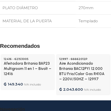
PLATO DIÁMETRO
270mm
MATERIAL DE LA PUERTA
Templado
Recomendados
12416 - 62153005
12997 - 66662012P
Afeitadora Britania BAP23
Aire Acondicionado
Multigroom 11 en 1 – Bivolt –
Britania BAC12PYI 12.000
12416
BTU Frio/Calor Gas R410A
– 220V/50HZ – 12997
₲
149.340
IVA incluido
₲
2.043.600
IVA incluido
Navegación