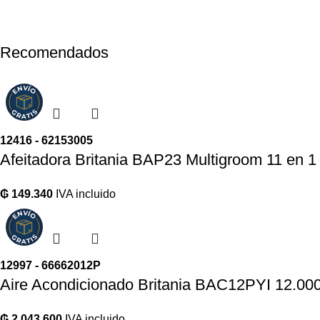
Recomendados
12416 - 62153005
Afeitadora Britania BAP23 Multigroom 11 en 1 
₲
149.340
IVA incluido
12997 - 66662012P
Aire Acondicionado Britania BAC12PYI 12.00
₲
2.043.600
IVA incluido