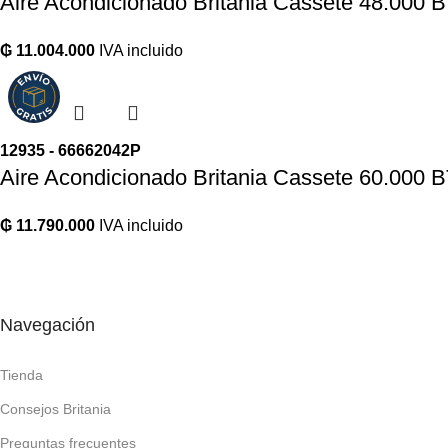
Aire Acondicionado Britania Cassete 48.000
₲
11.004.000
IVA incluido
12935 - 66662042P
Aire Acondicionado Britania Cassete 60.000
₲
11.790.000
IVA incluido
REDES SOCIALES
Navegación
Tienda
Consejos Britania
Preguntas frecuentes