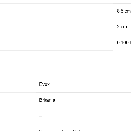
8,5 cm
2 cm
0,100 
Evox
Britania
–