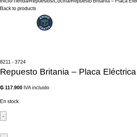
Inicio
Tienda
Repuestos
Cocina
Repuesto Britania – Placa Elé
Back to products
8211 - 3724
Repuesto Britania – Placa Eléctri
₲
117.900
IVA incluido
En stock