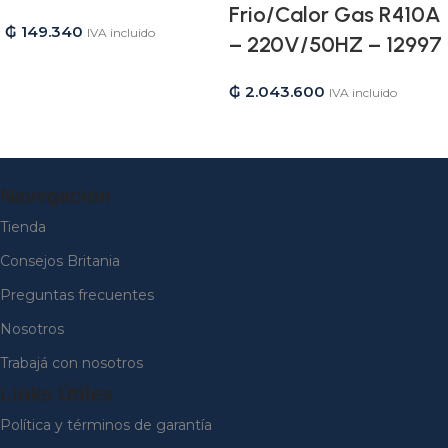
Frio/Calor Gas R410A
₲
149.340
IVA incluido
– 220V/50HZ – 12997
₲
2.043.600
IVA incluido
Navegación
Tienda
Consejos Britania
Preguntas frecuentes
Nosotros
Trabajá con nosotros
Links Útiles
Política y términos de garantía